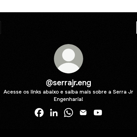
@serrajr.eng
Acesse os links abaixo e saiba mais sobre a Serra Jr
Engenharia!
@serrajr.eng Facebook
@serrajr.eng LinkedIn
@serrajr.eng WhatsApp
@serrajr.eng Email
@serrajr.eng Yo