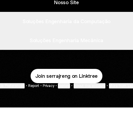
Nosso Site
Soluções Engenharia da Computação
Soluções Engenharia Mecânica
Join serrajreng on Linktree
ie Preferences
•
Report
•
Privacy
•
Explore
•
About this account
•
More from Lin