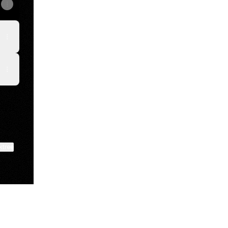
ktree
View on mobile