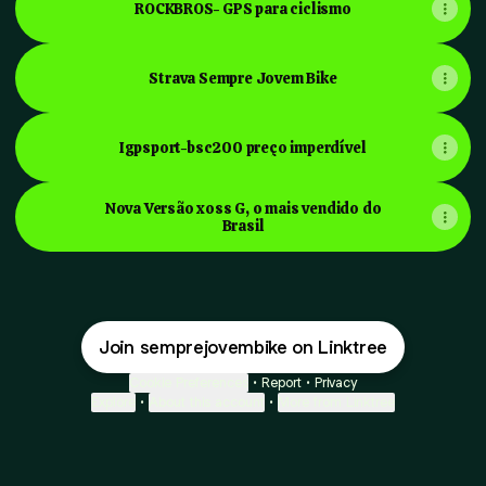
ROCKBROS- GPS para ciclismo
Strava Sempre Jovem Bike
Igpsport-bsc200 preço imperdível
Nova Versão xoss G, o mais vendido do
Brasil
Join semprejovembike on Linktree
Cookie Preferences
•
Report
•
Privacy
Explore
•
About this account
•
More from Linktree