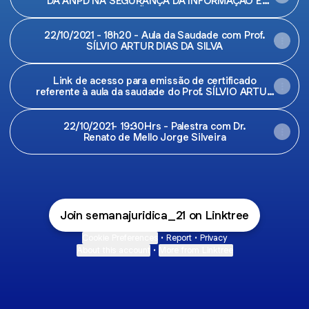
DA ANPD NA SEGURANÇA DA INFORMAÇÃO E
PROTEÇÃO DE DADOS”
22/10/2021 - 18h20 - Aula da Saudade com Prof.
SÍLVIO ARTUR DIAS DA SILVA
Link de acesso para emissão de certificado
referente à aula da saudade do Prof. SÍLVIO ARTUR
DIAS DA SILVA.
22/10/2021- 19:30Hrs - Palestra com Dr.
Renato de Mello Jorge Silveira
Join semanajuridica_21 on Linktree
Cookie Preferences
•
Report
•
Privacy
About this account
•
More from Linktree