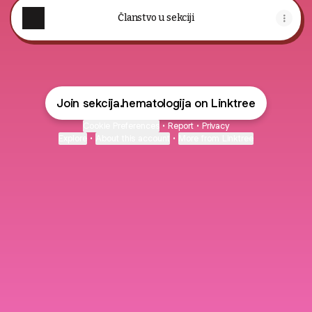
Članstvo u sekciji
Join sekcija.hematologija on Linktree
Cookie Preferences
•
Report
•
Privacy
Explore
•
About this account
•
More from Linktree