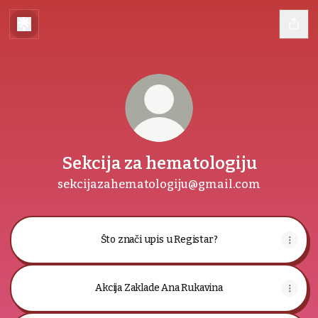
Sekcija za hematologiju
sekcijazahematologiju@gmail.com
Što znači upis u Registar?
Akcija Zaklade Ana Rukavina