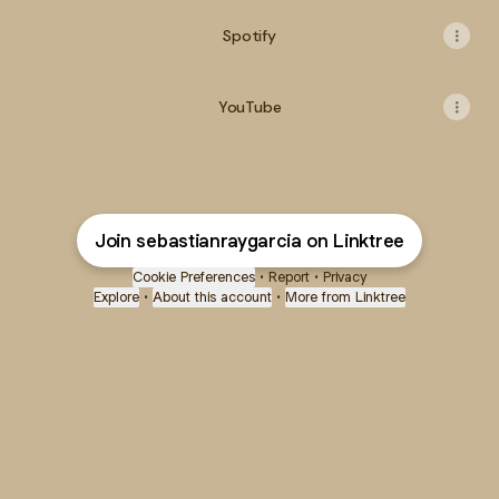
Spotify
YouTube
Join sebastianraygarcia on Linktree
Cookie Preferences
•
Report
•
Privacy
Explore
•
About this account
•
More from Linktree