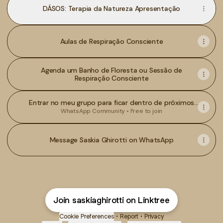
DÁSOS: Terapia da Natureza Apresentação
Aulas de Respiração Consciente
Agenda um Banho de Floresta ou Sessão de
Respiração Consciente
Entrar no meu grupo para ficar dentro de próximos
eventos e conteúdos sobre terapia florestal e
WhatsApp Community • Free to join
respiração consciente
Message Saskia Ghirotti on WhatsApp
Join saskiaghirotti on Linktree
Cookie Preferences
•
Report
•
Privacy