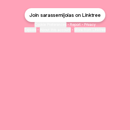
Join sarassemijoias on Linktree
Cookie Preferences
•
Report
•
Privacy
Explore
•
About this account
•
More from Linktree