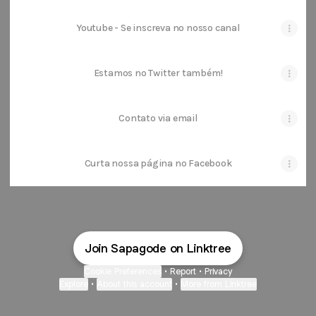
Youtube - Se inscreva no nosso canal
Estamos no Twitter também!
Contato via email
Curta nossa página no Facebook
Join Sapagode on Linktree
Cookie Preferences
•
Report
•
Privacy
Explore
•
About this account
•
More from Linktree