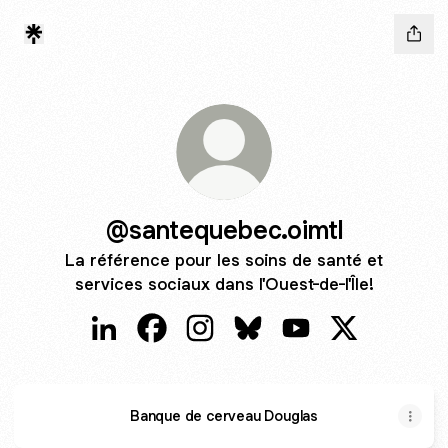
@santequebec.oimtl
La référence pour les soins de santé et
services sociaux dans l'Ouest-de-l'Île!
@santequebec.oimtl LinkedIn
@santequebec.oimtl Facebook
@santequebec.oimtl Instagram
@santequebec.oimtl Blues
@santequebec.oimt
@santequebec
Banque de cerveau Douglas