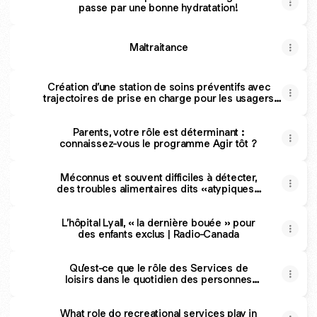
passe par une bonne hydratation!
Maltraitance
Création d’une station de soins préventifs avec
trajectoires de prise en charge pour les usagers
orphelins (GAP) porteurs d’une maladie chronique |
Caisse Desjardins du Réseau de la santéCaisse
Réseau SantéCréation d’une station de soins
Parents, votre rôle est déterminant :
connaissez-vous le programme Agir tôt ?
préventifs avec t
Méconnus et souvent difficiles à détecter,
des troubles alimentaires dits «atypiques»
causent pourtant bel et bien de la détresse
| Le Devoir
L’hôpital Lyall, « la dernière bouée » pour
des enfants exclus | Radio-Canada
Qu’est-ce que le rôle des Services de
loisirs dans le quotidien des personnes
aînées hébergées?
What role do recreational services play in