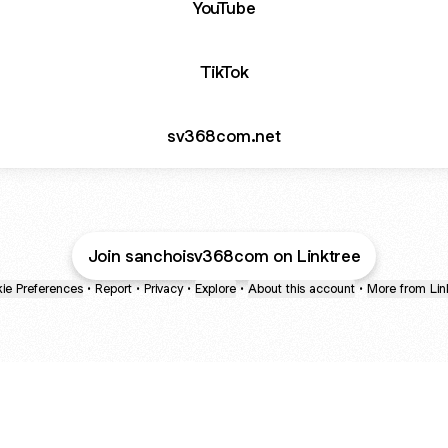
YouTube
TikTok
sv368com.net
Join sanchoisv368com on Linktree
ie Preferences
•
Report
•
Privacy
•
Explore
•
About this account
•
More from Lin