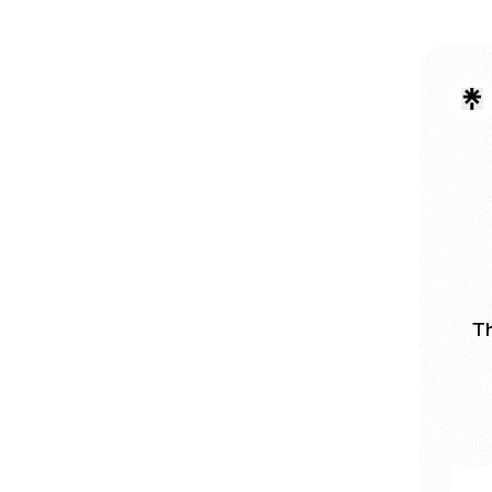
Th
YouT