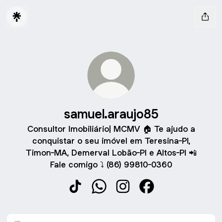
samuel.araujo85
Consultor Imobiliário| MCMV 🏠 Te ajudo a
conquistar o seu imóvel em Teresina-PI,
Timon-MA, Demerval Lobão-PI e Altos-PI 📲
Fale comigo ⤵️ (86) 99810-0360
samuel.araujo85 TikTok
samuel.araujo85 WhatsApp
samuel.araujo85 Instagra
samuel.araujo85 F
TikTok