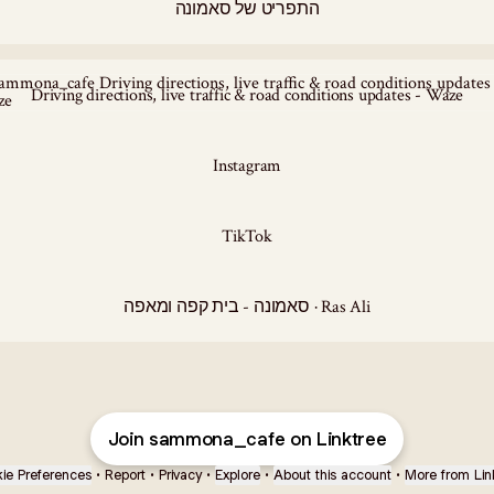
התפריט של סאמונה
g directions, live traffic & road conditions updates - Waze
Driving directions, live traffic & road conditions updates - Waze
Instagram
TikTok
סאמונה - בית קפה ומאפה · Ras Ali
Join sammona_cafe on Linktree
ie Preferences
•
Report
•
Privacy
•
Explore
•
About this account
•
More from Lin