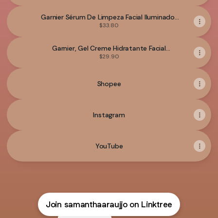
Garnier Sérum De Limpeza Facial Iluminador
Com Vitamina C, Cuida, Limpa, Demaquila,
$33.80
Uniformiza E Ilumina, Contém Um Frasco De
Sérum Vitamina C, Serumnete,100g Todo
Garnier, Gel Creme Hidratante Facial
Tipo De Pele Dia/noite
Preenchedor Toque Seco, Com Ácido
$29.90
Hialurônico, Niacinamida E Aloe Vera,
Controla A Oleosidade E Uniformiza A Pele,
85g Todo Tipo De Pele Dia/noite
Shopee
Instagram
YouTube
Join samanthaaraujjo on Linktree