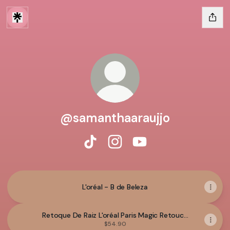
@samanthaaraujjo
@samanthaaraujjo TikTok
@samanthaaraujjo Instagram
@samanthaaraujjo Yo
L'oréal - B de Beleza
Retoque De Raiz L'oréal Paris Magic Retouch
Castanho Escuro
$54.90