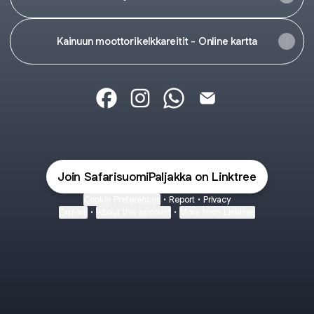
Kainuun moottorikelkkareitit - Online kartta
Safarisuomi Paljakka Facebook
Safarisuomi Paljakka Instagram
Safarisuomi Paljakka Wha
Safarisuomi Paljakk
Join SafarisuomiPaljakka on Linktree
Cookie Preferences
•
Report
•
Privacy
Explore
•
About this account
•
More from Linktree