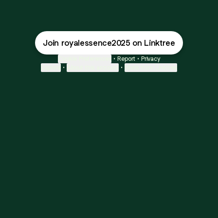
Join royalessence2025 on Linktree
Cookie Preferences
•
Report
•
Privacy
Explore
•
About this account
•
More from Linktree