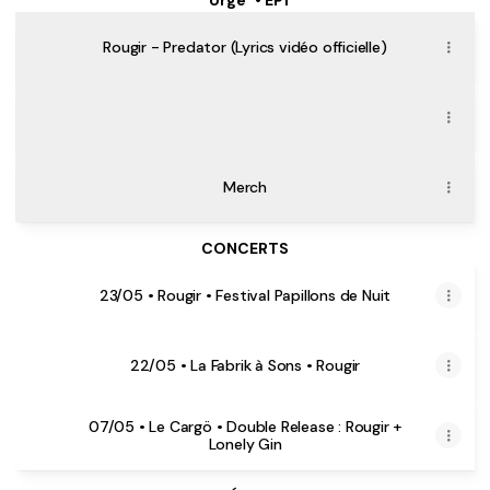
"Urge" • EP1
Rougir - Predator (Lyrics vidéo officielle)
À écouter ici
À écouter ici
Merch
CONCERTS
23/05 • Rougir • Festival Papillons de Nuit
22/05 • La Fabrik à Sons • Rougir
07/05 • Le Cargö • Double Release : Rougir +
Lonely Gin