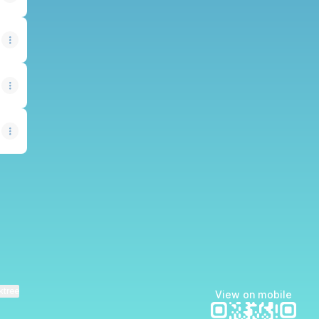
ok
nstagram
orte WhatsApp
ktree
View on mobile