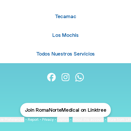
Tecamac
Los Mochis
Todos Nuestros Servicios
Grupo Médico Roma Norte Facebo
Grupo Médico Roma Norte I
Grupo Médico Roma N
Join RomaNorteMedical on Linktree
ie Preferences
•
Report
•
Privacy
•
Explore
•
About this account
•
More from Lin