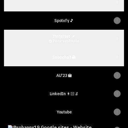
Mındset 🧠
Spotııfγ 🎵
Pınterest 📌
Pinterest
·
Profile
Snαpchαt 👻
AU'23 🏫
LinkedIn 👨🏻‍🔬
Youtube
Google sites - Website