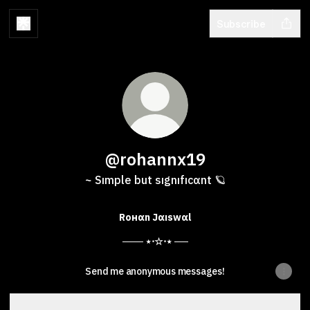
Subscribe
@rohannx19
~ Sımple but sıgnıfıcαnt 🪐
Roнαn Jαıswαl
─── ⋆⋅☆⋅⋆ ──
Send me anonymous messages!
Mındset 🧠