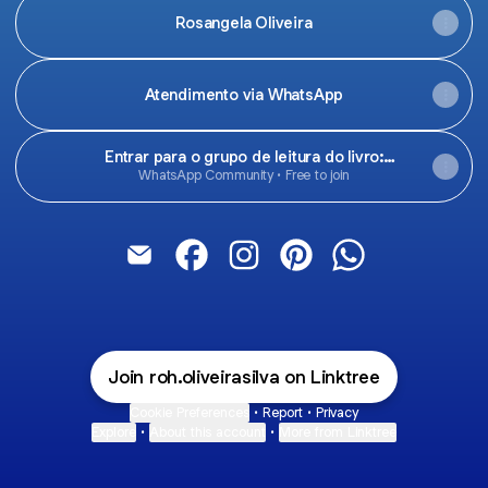
Rosangela Oliveira
Atendimento via WhatsApp
Entrar para o grupo de leitura do livro:
Uma dose de fé para o seu café ☕ Vol II
WhatsApp Community • Free to join
Uma dose de fé para o seu café Email
Uma dose de fé para o seu café F
Uma dose de fé para o seu c
Uma dose de fé para o 
Uma dose de fé 
Join roh.oliveirasilva on Linktree
Cookie Preferences
•
Report
•
Privacy
Explore
•
About this account
•
More from Linktree