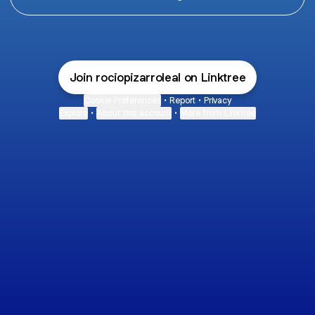
Join rociopizarroleal on Linktree
Cookie Preferences
•
Report
•
Privacy
Explore
•
About this account
•
More from Linktree