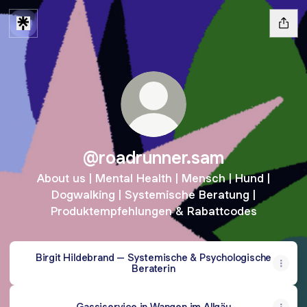
@roadrunner.sam
About us | Mental Health | Mensch | Hund |
Dogwalking | Systemische Beratung |
Produktempfehlungen & Rabattcodes
Birgit Hildebrand – Systemische & Psychologische
Beraterin
Gassiservice in Wangen im Allgäu