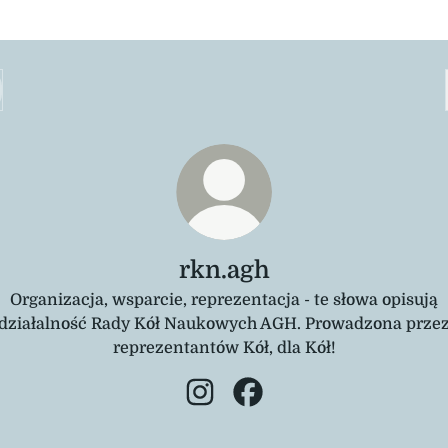
rkn.agh
Organizacja, wsparcie, reprezentacja - te słowa opisują
działalność Rady Kół Naukowych AGH. Prowadzona prze
reprezentantów Kół, dla Kół!
rkn.agh Instagram
rkn.agh Facebook