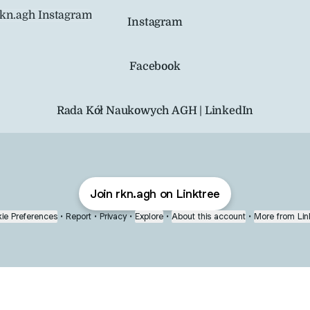
agram
Instagram
Facebook
Rada Kół Naukowych AGH | LinkedIn
Join rkn.agh on Linktree
ie Preferences
•
Report
•
Privacy
•
Explore
•
About this account
•
More from Lin