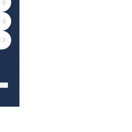
ktree
View on mobile