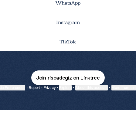
WhatsApp
Instagram
TikTok
Join riscadegiz on Linktree
ie Preferences
•
Report
•
Privacy
•
Explore
•
About this account
•
More from Lin