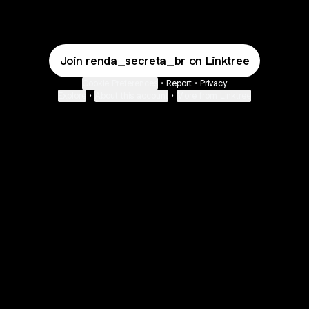
Join renda_secreta_br on Linktree
Cookie Preferences
•
Report
•
Privacy
Explore
•
About this account
•
More from Linktree