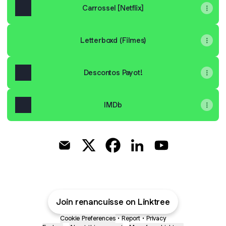
Carrossel [Netflix]
Letterboxd (Filmes)
Descontos Payot!
IMDb
@renancuisse Email
@renancuisse X
@renancuisse Facebook
@renancuisse LinkedI
@renancuisse Y
Join renancuisse on Linktree
Cookie Preferences
•
Report
•
Privacy