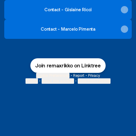
Contact - Gislaine Ricci
Contact - Marcelo Pimenta
Join remaxrikko on Linktree
Cookie Preferences
•
Report
•
Privacy
Explore
•
About this account
•
More from Linktree