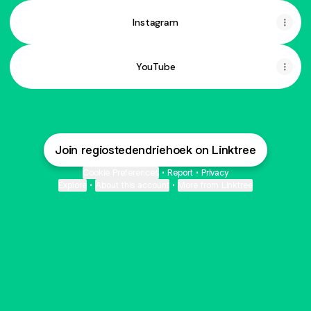
Instagram
YouTube
Join regiostedendriehoek on Linktree
Cookie Preferences
•
Report
•
Privacy
Explore
•
About this account
•
More from Linktree