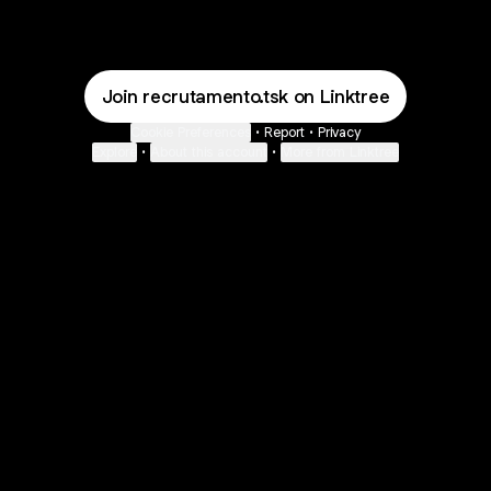
Join recrutamento.tsk on Linktree
Cookie Preferences
•
Report
•
Privacy
Explore
•
About this account
•
More from Linktree