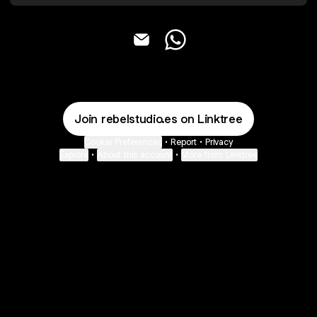
@rebelstudio.es Email
@rebelstudio.es WhatsAp
Join rebelstudio.es on Linktree
Cookie Preferences
•
Report
•
Privacy
Explore
•
About this account
•
More from Linktree