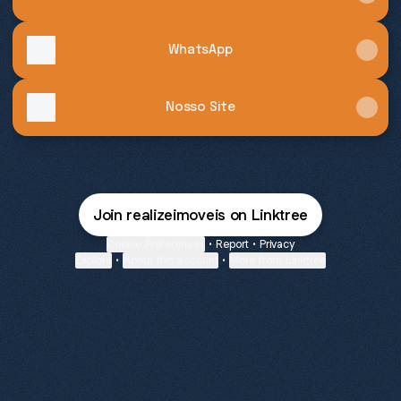
WhatsApp
Nosso Site
Join realizeimoveis on Linktree
Cookie Preferences
•
Report
•
Privacy
Explore
•
About this account
•
More from Linktree