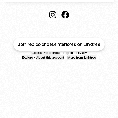
@realcolchoeseinteriores Insta
@realcolchoeseinteriore
Join realcolchoeseinteriores on Linktree
Cookie Preferences
•
Report
•
Privacy
Explore
•
About this account
•
More from Linktree