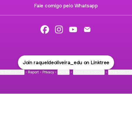
Fale comigo pelo Whatsapp
Raquel de Oliveira Facebook
Raquel de Oliveira Instagram
Raquel de Oliveira YouTub
Raquel de Oliveira E
Join raqueldeoliveira_edu on Linktree
ie Preferences
•
Report
•
Privacy
•
Explore
•
About this account
•
More from Lin