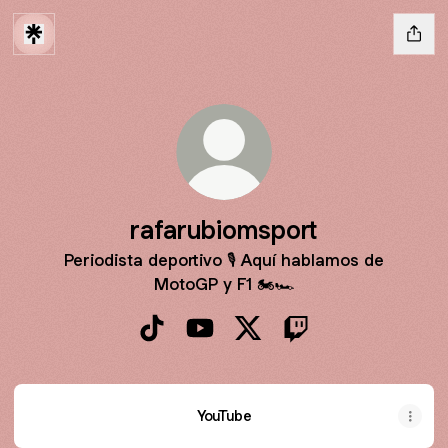
rafarubiomsport
Periodista deportivo 🎙️ Aquí hablamos de
MotoGP y F1 🏍️🏎️
rafarubiomsport TikTok
rafarubiomsport YouTube
rafarubiomsport X
rafarubiomsport Twi
YouTube
YouTube