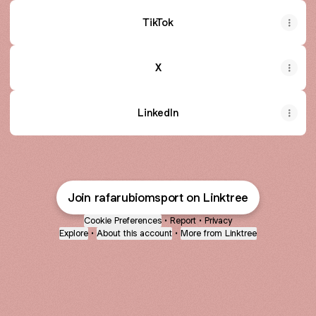
TikTok
X
LinkedIn
Join rafarubiomsport on Linktree
Cookie Preferences
•
Report
•
Privacy
Explore
•
About this account
•
More from Linktree