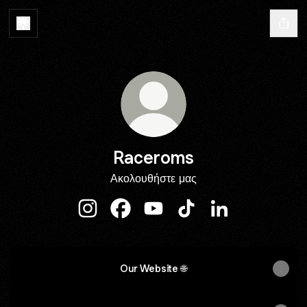
Raceroms
Ακολουθήστε μας
Raceroms Instagram
Raceroms Facebook
Raceroms YouTube
Raceroms TikTok
Raceroms Linke
Our Website 🌐