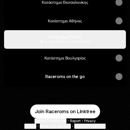
Κατάστημα Θεσσαλονίκης
Κατάστημα Αθήνας
Κατάστημα Ρόδου
9o km Rhodes, Lindou, Tsairi
Κατάστημα Βουλγαρίας
Raceroms on the go
Join Raceroms on Linktree
Cookie Preferences
•
Report
•
Privacy
Explore
•
About this account
•
More from Linktree