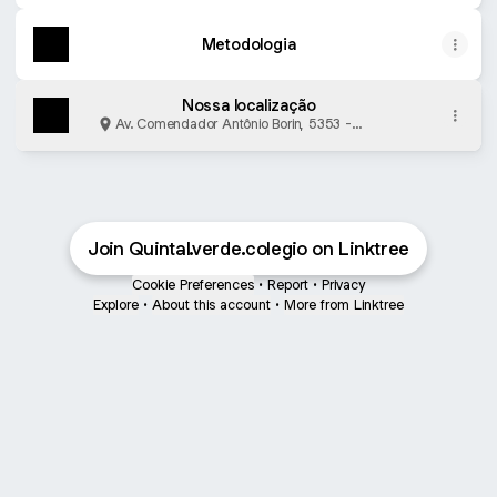
Metodologia
Nossa localização
Av. Comendador Antônio Borin, 5353 -
Jardim Colonial, Jundiaí
Join Quintal.verde.colegio on Linktree
Cookie Preferences
•
Report
•
Privacy
Explore
•
About this account
•
More from Linktree