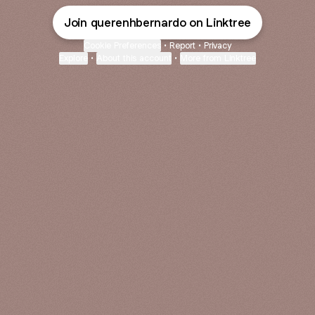
Join querenhbernardo on Linktree
Cookie Preferences
•
Report
•
Privacy
Explore
•
About this account
•
More from Linktree