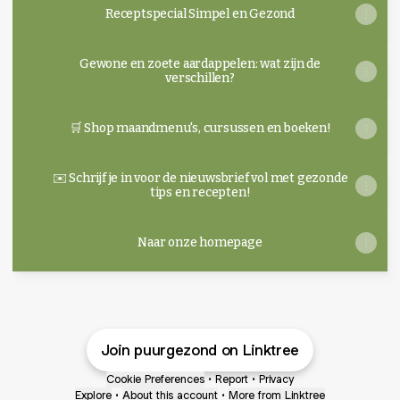
Receptspecial Simpel en Gezond
Gewone en zoete aardappelen: wat zijn de
verschillen?
🛒 Shop maandmenu's, cursussen en boeken!
✉️ Schrijf je in voor de nieuwsbrief vol met gezonde
tips en recepten!
Naar onze homepage
Join puurgezond on Linktree
Cookie Preferences
•
Report
•
Privacy
Explore
•
About this account
•
More from Linktree