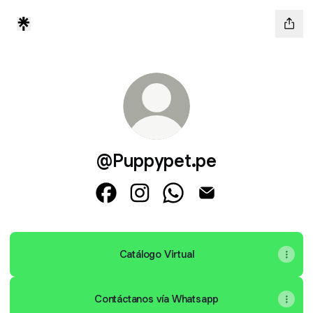
@Puppypet.pe
@Puppypet.pe Facebook
@Puppypet.pe Instagram
@Puppypet.pe WhatsApp
@Puppypet.pe Emai
Catálogo Virtual
Contáctanos vía Whatsapp