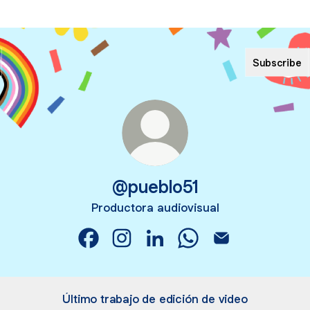
Subscribe
@pueblo51
Productora audiovisual
@pueblo51 Facebook
@pueblo51 Instagram
@pueblo51 LinkedIn
@pueblo51 WhatsApp
@pueblo51 Email
Último trabajo de edición de video