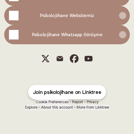
Psikolojihane Websitemiz
Psikolojihane Whatsapp Görüşme
Psikolojihane X
Psikolojihane Email
Psikolojihane Facebook
Psikolojihane You
Join psikolojihane on Linktree
Cookie Preferences
•
Report
•
Privacy
Explore
•
About this account
•
More from Linktree