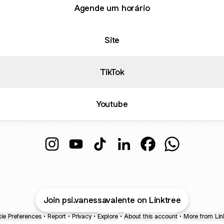
Agende um horário
Site
TikTok
Youtube
@psi.vanessavalente Instagram
@psi.vanessavalente YouTube
@psi.vanessavalente TikTok
@psi.vanessavalente Linke
@psi.vanessavalent
@psi.vanessa
Join psi.vanessavalente on Linktree
ie Preferences
•
Report
•
Privacy
•
Explore
•
About this account
•
More from Lin