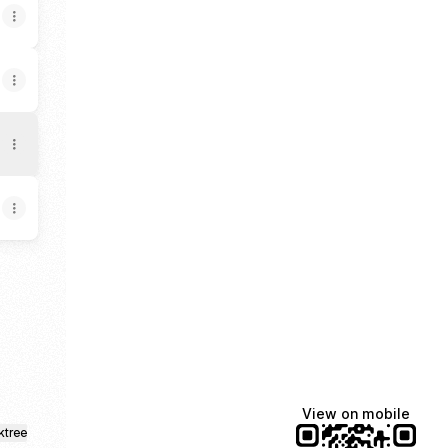
dIn
e Facebook
valente WhatsApp
View on mobile
ktree