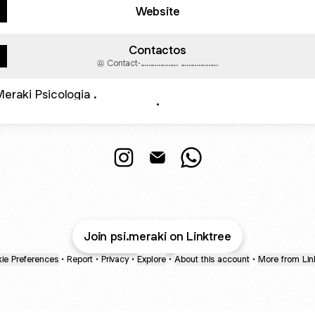
Website
Contactos
Contact
·
................... ...................
.
Meraki Psicologia Instagram
Meraki Psicologia Email
Meraki Psicologia Wha
Join psi.meraki on Linktree
ie Preferences
•
Report
•
Privacy
•
Explore
•
About this account
•
More from Lin