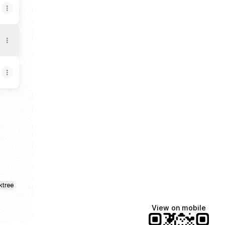
tsApp
ktree
View on mobile