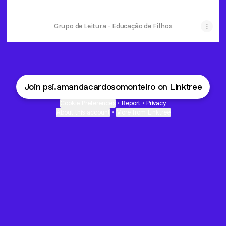
Grupo de Leitura - Educação de Filhos
Join psi.amandacardosomonteiro on Linktree
Cookie Preferences
•
Report
•
Privacy
About this account
•
More from Linktree