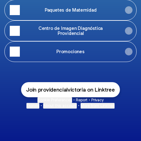
Paquetes de Maternidad
Centro de Imagen Diagnóstica
Providencial
Promociones
Join providencialvictoria on Linktree
Cookie Preferences
•
Report
•
Privacy
Explore
•
About this account
•
More from Linktree