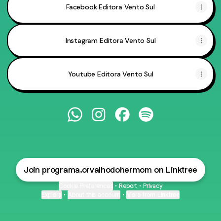
Facebook Editora Vento Sul
Instagram Editora Vento Sul
Youtube Editora Vento Sul
@programa.orvalhodohermom Whats
@programa.orvalhodohermom I
@programa.orvalhodohe
@programa.orvalho
Join programa.orvalhodohermom on Linktree
Cookie Preferences
•
Report
•
Privacy
Explore
•
About this account
•
More from Linktree