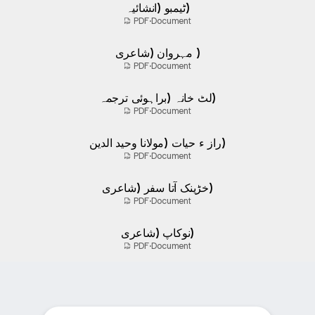
ٹیمبو (انشائیہ)
PDF
·
Document
مہروان (شاعری )
PDF
·
Document
لٹ خانہ (براہوئی ترجمہ)
PDF
·
Document
راز ء حیات (مولانا وحید الدین)
PDF
·
Document
خڑینک آتا سفر (شاعری)
PDF
·
Document
نوکاپ (شاعری)
PDF
·
Document