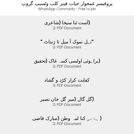
پروفیسر غمخوار حیات فینز کلب وٹسیپ گروپ
WhatsApp Community • Free to join
اُست ئنا سیخا (شاعری)
PDF
·
Document
" تہل تموک آ میڷ تا رَنداٹ"
PDF
·
Document
براہوئی اولسی کسہ غاک (تحقیق)
PDF
·
Document
کفایت کرار کڑد و گشاد
PDF
·
Document
گل گال (میر گل خان نصیر)
PDF
·
Document
ہانی کنا لمہ وطن (مبارک قاضی )
PDF
·
Document