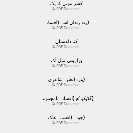
کسر مونی کاہک
PDF
·
Document
زند زندان اسے (افسانہ)
PDF
·
Document
کنا داغستان
PDF
·
Document
براہوئی متل آک
PDF
·
Document
ورد (نعتیہ شاعری)
PDF
·
Document
گُڈیکو تُغ (افسانہ تامجموعہ)
PDF
·
Document
چیدہ (افسانہ غاک)
PDF
·
Document