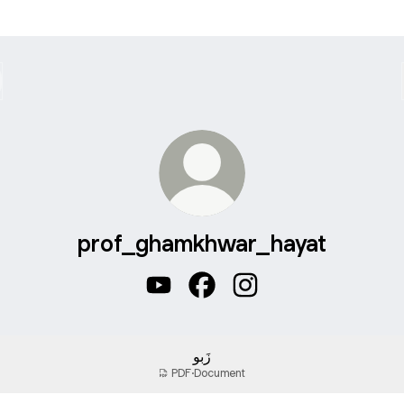
prof_ghamkhwar_hayat
prof_ghamkhwar_hayat YouTube
prof_ghamkhwar_hayat Fac
prof_ghamkhwar_hayat
زَبو
PDF
·
Document