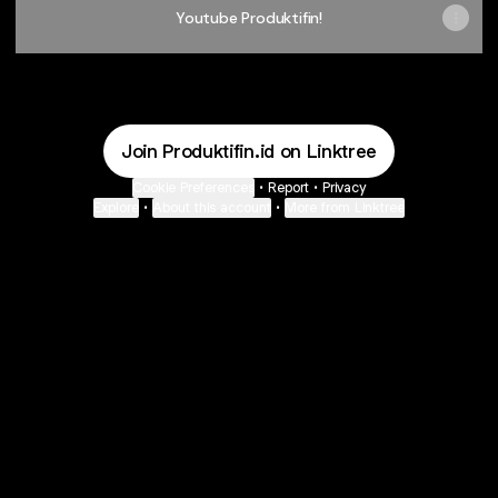
Youtube Produktifin!
Join Produktifin.id on Linktree
Cookie Preferences
•
Report
•
Privacy
Explore
•
About this account
•
More from Linktree