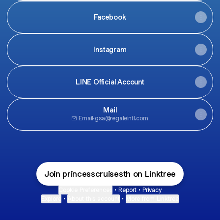
Facebook
Instagram
LINE Official Account
Mail
Email
·
gsa@regaleintl.com
Join princesscruisesth on Linktree
Cookie Preferences
•
Report
•
Privacy
Explore
•
About this account
•
More from Linktree