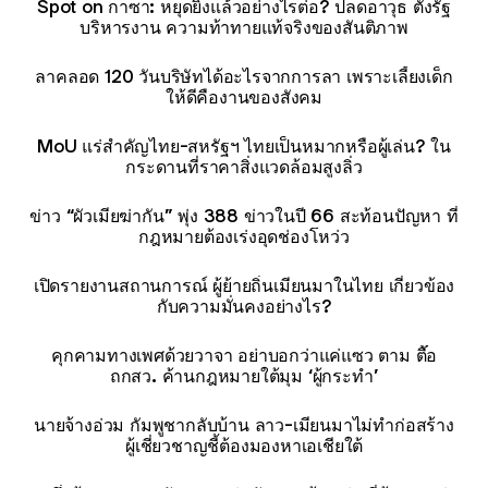
Spot on กาซา: หยุดยิงแล้วอย่างไรต่อ? ปลดอาวุธ ตั้งรัฐ
บริหารงาน ความท้าทายแท้จริงของสันติภาพ
ลาคลอด 120 วันบริษัทได้อะไรจากการลา เพราะเลี้ยงเด็ก
ให้ดีคืองานของสังคม
MoU แร่สำคัญไทย-สหรัฐฯ ไทยเป็นหมากหรือผู้เล่น? ใน
กระดานที่ราคาสิ่งแวดล้อมสูงลิ่ว
ข่าว “ผัวเมียฆ่ากัน” พุ่ง 388 ข่าวในปี 66 สะท้อนปัญหา ที่
กฎหมายต้องเร่งอุดช่องโหว่ว
เปิดรายงานสถานการณ์ ผู้ย้ายถิ่นเมียนมาในไทย เกี่ยวข้อง
กับความมั่นคงอย่างไร?
คุกคามทางเพศด้วยวาจา อย่าบอกว่าแค่แซว ตาม ตื๊อ
ถกสว. ค้านกฎหมายใต้มุม ‘ผู้กระทำ’
นายจ้างอ่วม กัมพูชากลับบ้าน ลาว-เมียนมาไม่ทำก่อสร้าง
ผู้เชี่ยวชาญชี้ต้องมองหาเอเชียใต้