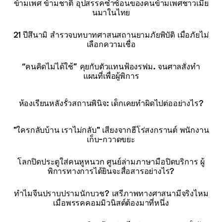
ข้ามเพศ ข้ามชาติ อุปสรรคซ้ำซ้อนของคนข้ามเพศชาวเมีย
นมาในไทย
21 ปีสึนามิ สำรวจบทบาทศาสนสถานยามภัยพิบัติ เมื่อภัยไม่
เลือกความเชื่อ
“คนคิดไม่ได้ใช้” คุยกับตัวแทนฟ้องรฟม. จนศาลสั่งทำ
แผนที่เพื่อผู้พิการ
ห้องเรียนหลังรั้วสถานพินิจ: เด็กเคยทำผิดไปต่ออย่างไร?
"ใครกลับบ้าน เราไม่กลับ" เสียงจากฮีโร่สงกรานต์ พนักงาน
เก็บ-กวาดขยะ
โลกปิดประตูใส่คนหูหนวก ศูนย์ล่ามภาษามือปิดบริการ ผู้
พิการทางการได้ยินจะสื่อสารอย่างไร?
ทำไมจีนปราบปรามนักบวช? เสรีภาพทางศาสนามีจริงไหม
เมื่อพรรคคอมมิวนิสต์ต้องมาที่หนึ่ง