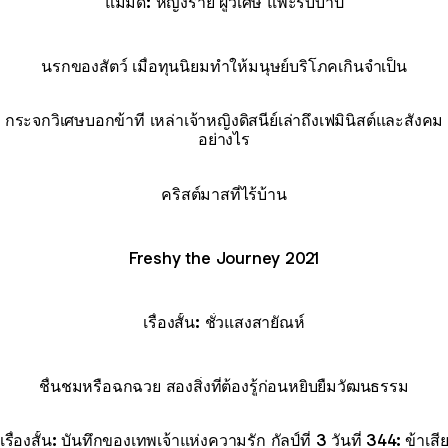
แม่มด: หญิงร้าย ผู้วิเศษ แพะรับบาป
นรกของสัตว์ เมื่อทุนนิยมทำให้มนุษย์บริโภคเกินจำเป็น
กระจกวิเศษบอกข้าที เหล่าเจ้าหญิงดิสนีย์เล่าถึงเฟมินิสต์และสังคม
อย่างไร
คริสต์มาสที่ไร้บ้าน
Freshy the Journey 2021
เรื่องสั้น: ชั่วแสงสายัณห์
ชื่นชมหรือฉกฉวย สองสิ่งที่ต้องรู้ก่อนหยิบยืมวัฒนธรรม
เรื่องสั้น: บันทึกของเทพเจ้าแห่งความรัก กัลป์ที่ 3 วันที่ 344: ข้าเสี