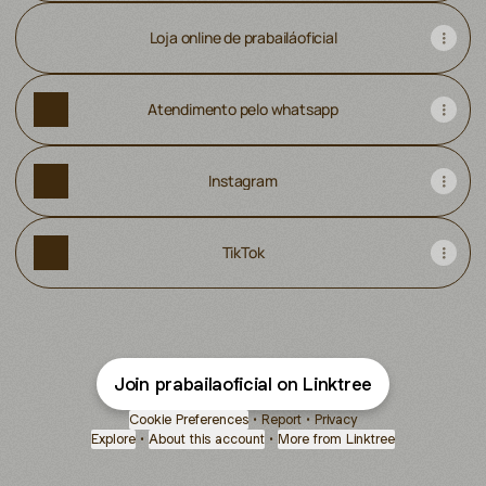
Loja online de prabailáoficial
Atendimento pelo whatsapp
Instagram
TikTok
Join prabailaoficial on Linktree
Cookie Preferences
•
Report
•
Privacy
Explore
•
About this account
•
More from Linktree