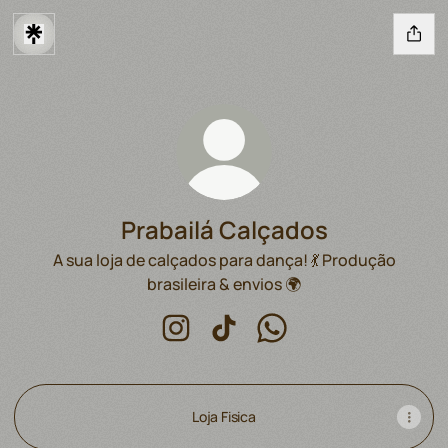
Prabailá Calçados
A sua loja de calçados para dança! 💃 Produção
brasileira & envios 🌍
Prabailá Calçados Instagram
Prabailá Calçados TikTok
Prabailá Calçados Wha
Loja Fisica